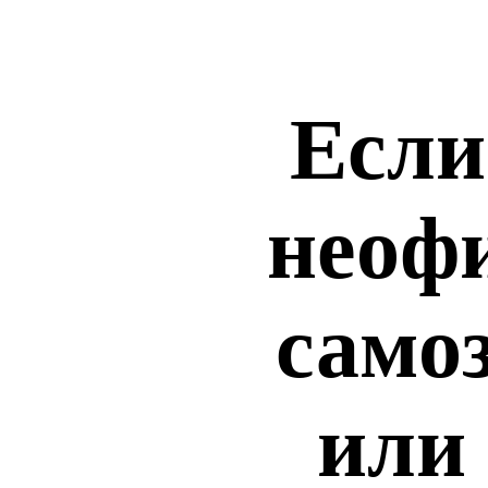
Если
неоф
самоз
или