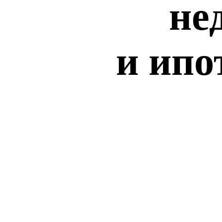
не
и ипо