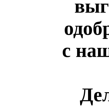
выг
одоб
с на
Дел