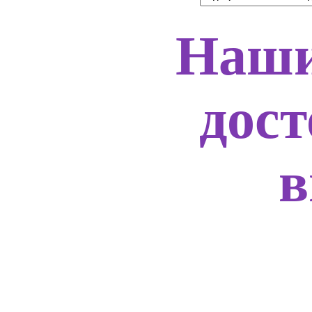
Наши
дос
в