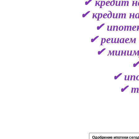
✔ кредит н
✔ кредит на
✔ ипотек
✔ решаем 
✔ миним
✔
✔ ип
✔ т