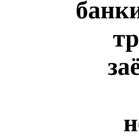
банк
тр
за
н