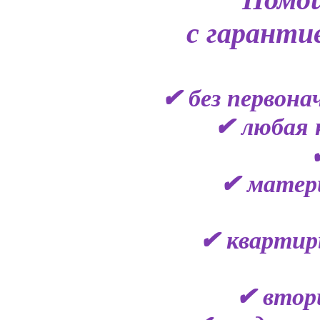
с гаранти
✔ без первона
✔ любая 
✔ матер
✔ квартир
✔ втор