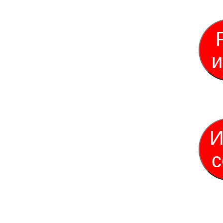
и
И
с