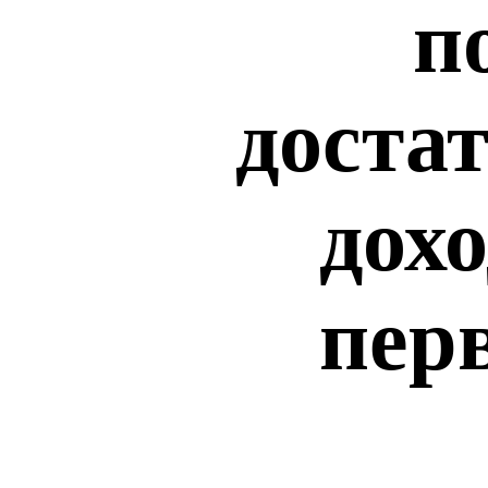
п
доста
дох
пер