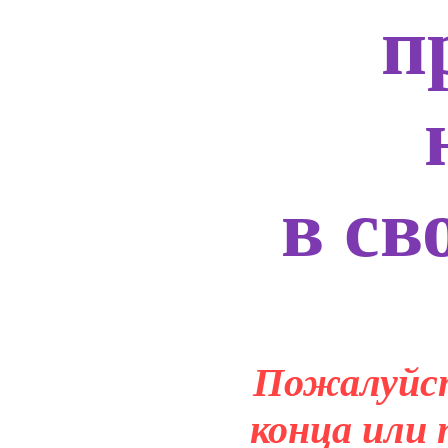
п
в св
Пожалуйст
конца или 