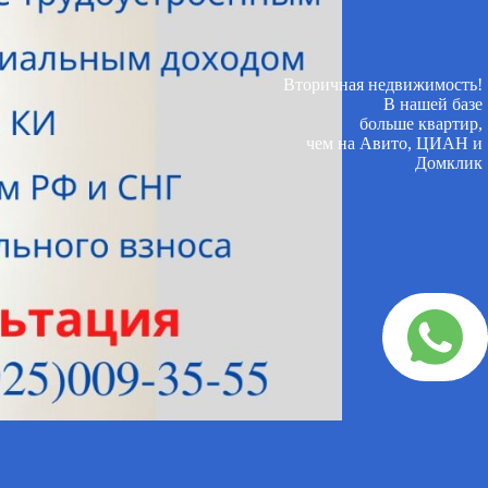
Вторичная недвижимость!
В нашей базе
больше квартир,
чем на Авито, ЦИАН и
Домклик