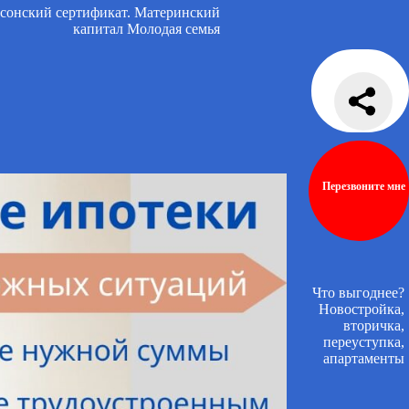
сонский сертификат. Материнский
капитал
Молодая семья
Перезвоните мне
Что выгоднее?
Новостройка,
вторичка,
переуступка,
апартаменты