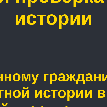
истории
нному граждан
тной истории 