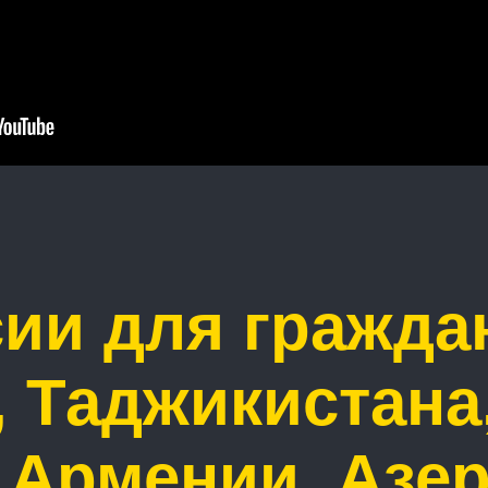
сии для гражда
, Таджикистана,
 Армении, Азе