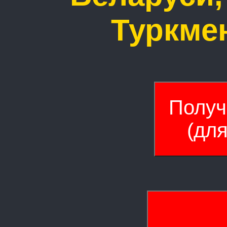
Туркмен
Получ
(дл