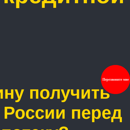
Перезвоните мне
ину получить
в России перед