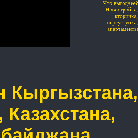
Что выгоднее?
Новостройка,
вторичка,
переуступка,
апартаменты
н Кыргызстана,
 Казахстана,
рбайджана,