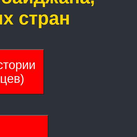
их стран
стории
цев)