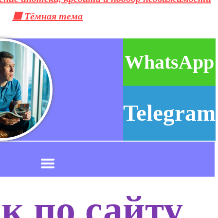
⬛ Тёмная тема
WhatsApp
Telegram
к по сайту