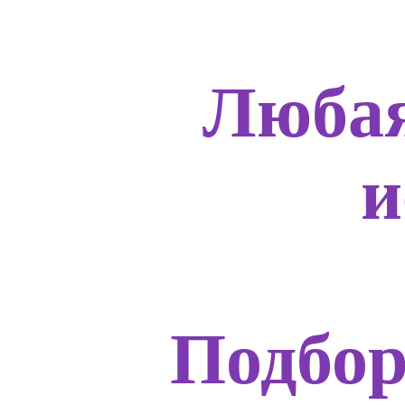
Любая
и
Подбор