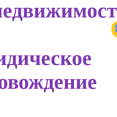
недвижимос
дическое
овождение