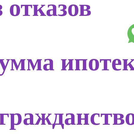
з отказов
умма ипоте
гражданств