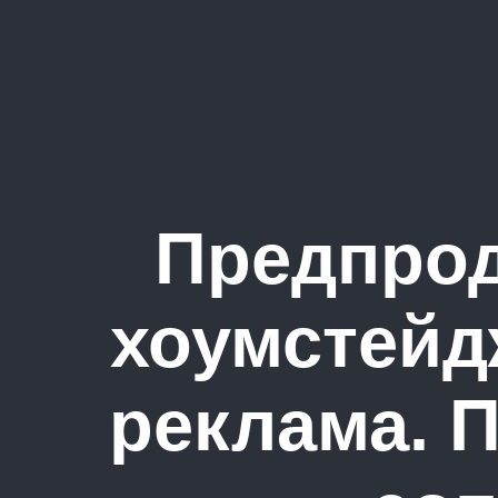
Предпрод
хоумстейдж
реклама. 