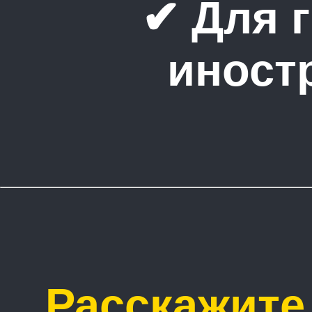
✔ Для 
иност
Расскажите