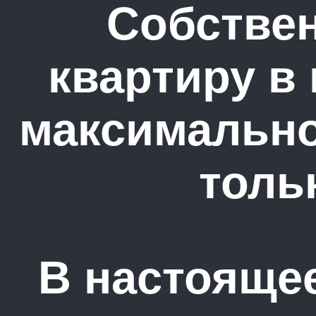
Собстве
квартиру в
максимально
толь
В настояще