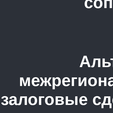
соп
Аль
межрегиона
залоговые с