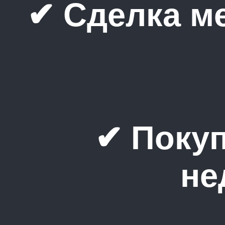
✔ Сделка м
✔ Поку
не