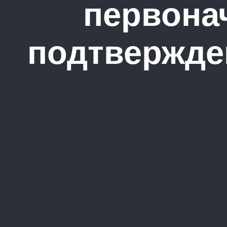
первона
подтвержде