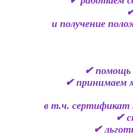
✔ работаем с
✔
и получение поло
✔ помощь 
✔ принимаем 
в т.ч. сертификат 
✔ с
✔ льгот