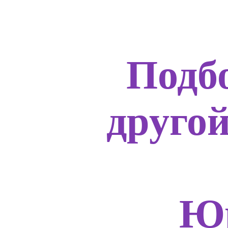
Подб
друго
Юр