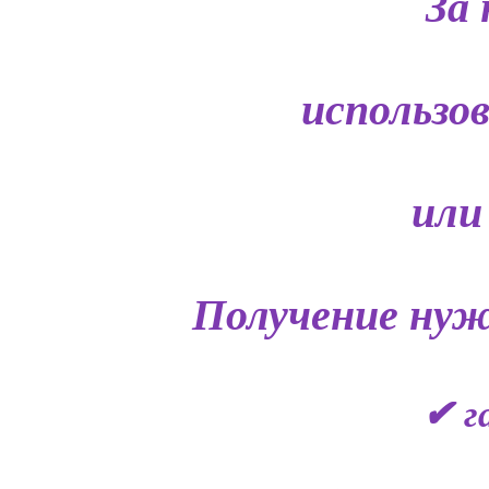
За 
использо
или
Получение нуж
✔ г