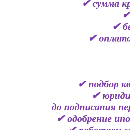
✔ сумма кр
✔
✔ б
✔ оплата
✔ подбор к
✔ юриди
до подписания пе
✔ одобрение ипо