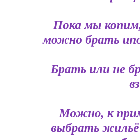
Пока мы копим
можно брать ипот
Брать или не б
в
Можно, к прим
выбрать жильё