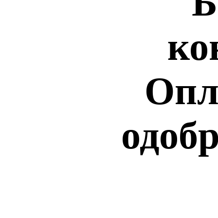
Б
ко
Опл
одобр