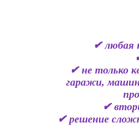
✔ любая 
✔ не только к
гаражи, машин
пр
✔ втор
✔ решение сложн