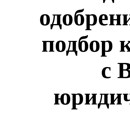
одобрен
подбор 
с 
юридич