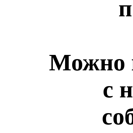
п
Можно 
с 
со