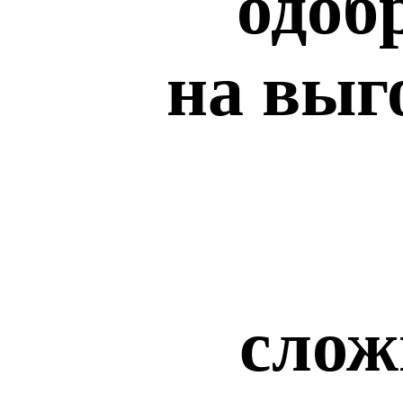
одоб
на выг
слож