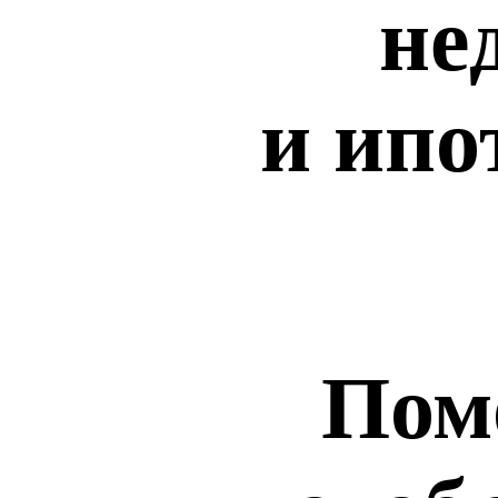
не
и ипо
Пом