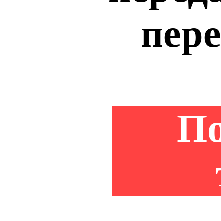
пере
По