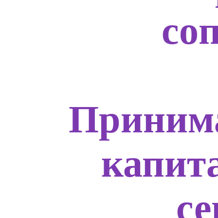
со
Приним
капит
с