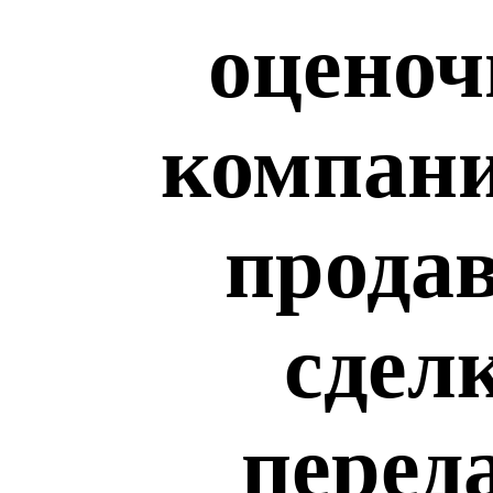
оценоч
компани
продав
сдел
перед