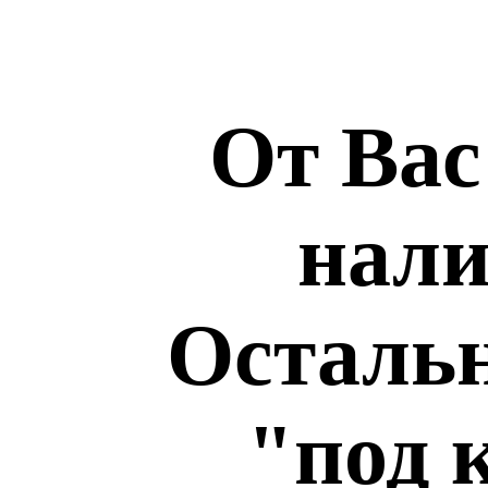
От Вас
нали
Остальн
"под 