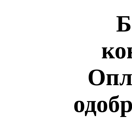
Б
ко
Опл
одобр