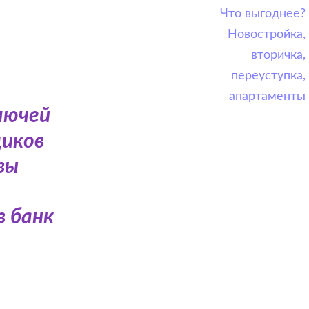
Что выгоднее?
Новостройка,
вторичка,
переуступка,
апартаменты
лючей
щиков
вы
в банк