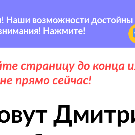
ы! Наши возможности достойны
внимания! Нажмите!
те страницу до конца и
не прямо сейчас!
овут Дмитр