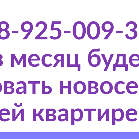
8-925-009-3
з месяц буд
вать новос
оей квартире