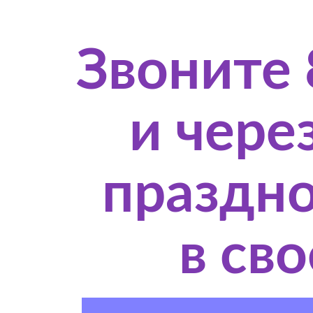
Звоните 
и чере
праздно
в св