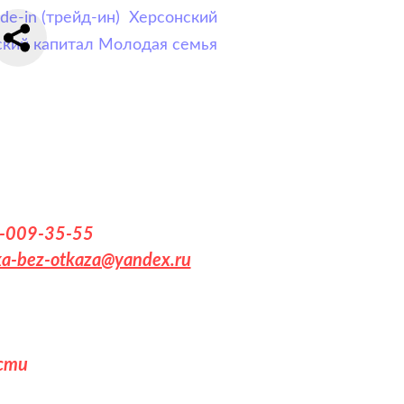
de-in (трейд-ин)
Херсонский
ский капитал
Молодая семья
5-009-35-55
ka-bez-otkaza@yandex.ru
асти