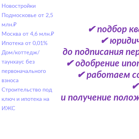
Новостройки
Подмосковье от 2,5
млн.₽
✔ подбор к
Москва от 4,6 млн.₽
✔ юридич
Ипотека от 0,01%
до подписания пе
Дом/коттедж/
✔ одобрение ипо
таунхаус без
первоначального
✔ работаем с
взноса
✔
Строительство под
и получение поло
ключ и ипотека на
ИЖС