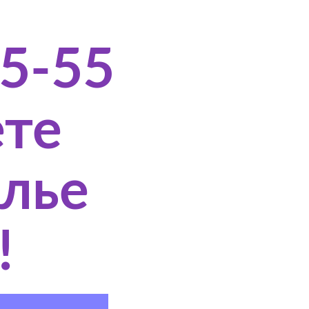
5-55
ете
елье
!