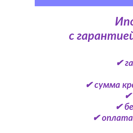
Ип
с гарантие
✔ г
✔ сумма кр
✔ 
✔ б
✔ оплата