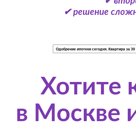
✔ втор
✔ решение сложн
Хотите 
в Москве 