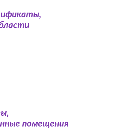
тификаты,
области
ы,
енные помещения