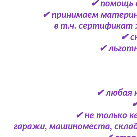
✔ помощь 
✔ принимаем материн
в т.ч. сертификат 
✔ с
✔ льготн
✔ любая 
✔
✔ не только к
гаражи, машиноместа, скла