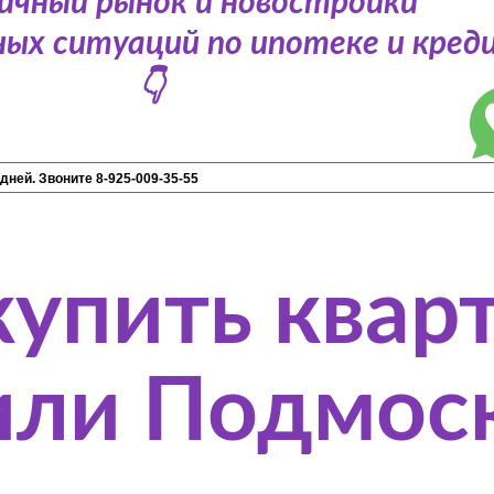
ичный рынок и новостройки
ых ситуаций по ипотеке и кре
👇
купить квар
или Подмос