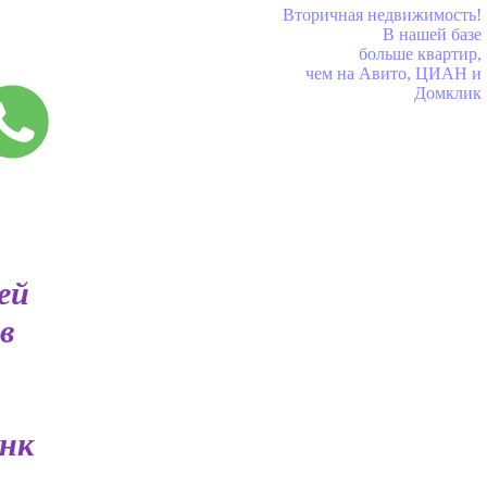
Вторичная недвижимость!
В нашей базе
больше квартир,
чем на Авито, ЦИАН и
Домклик
ей
в
анк