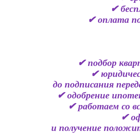
✔ бесп
✔ оплата по
✔ подбор квар
✔ юридичес
до подписания пере
✔ одобрение ипоте
✔ работаем со в
✔ о
и получение положит