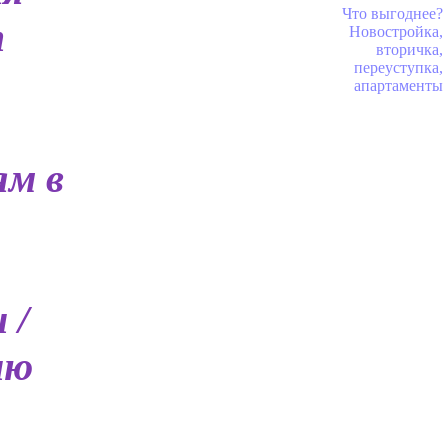
Что выгоднее?
т
Новостройка,
вторичка,
переуступка,
апартаменты
ям в
 /
ию