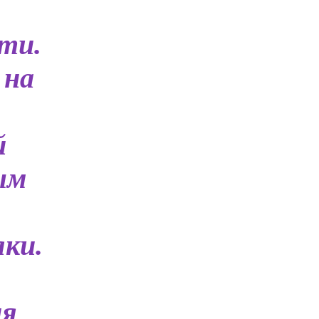
ти.
 на
й
ым
ки.
ия