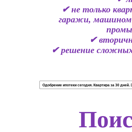
✔ не только ква
гаражи, машиноме
промы
✔ вторичн
✔ решение сложных
Поис