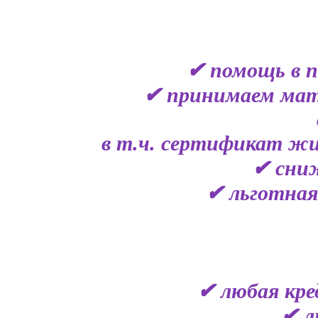
✔ помощь в п
✔ принимаем мат
в т.ч. сертификат жи
✔ сниж
✔ льготная
✔ любая кре
✔ л