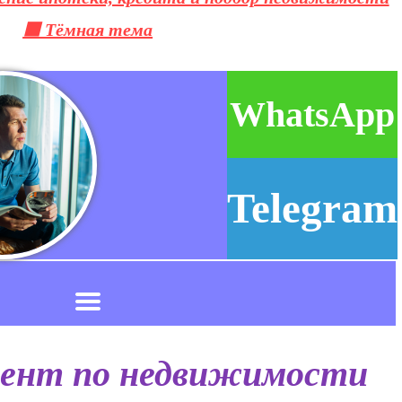
⬛ Тёмная тема
WhatsApp
Telegram
гент по недвижимости