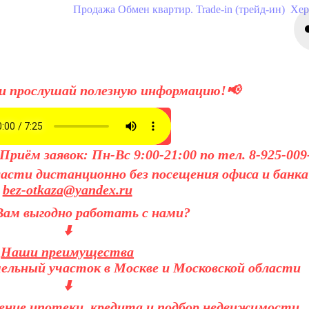
Продажа
Обмен квартир. Trade-in (трейд-ин)
Хер
прослушай полезную информацию!📢
риём заявок: Пн-Вс 9:00-21:00 по тел. 8-925-009
ласти дистанционно без посещения офиса и банк
bez-otkaza@yandex.ru
Вам выгодно работать с нами?
⬇️
Наши преимущества
мельный участок в Москве и Московской области
⬇️
рение ипотеки, кредита и подбор недвижимости