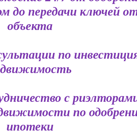
м до передачи ключей о
объекта
сультации по инвестици
едвижимость
дничество с риэлторами
едвижимости по одобрен
ипотеки