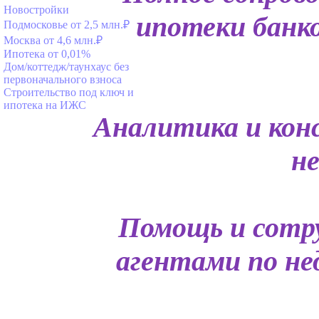
Новостройки
ипотеки банко
Подмосковье от 2,5 млн.₽
Москва от 4,6 млн.₽
Ипотека от 0,01%
Дом/коттедж/таунхаус без
первоначального взноса
Строительство под ключ и
ипотека на ИЖС
Аналитика и кон
н
Помощь и сотру
агентами по н