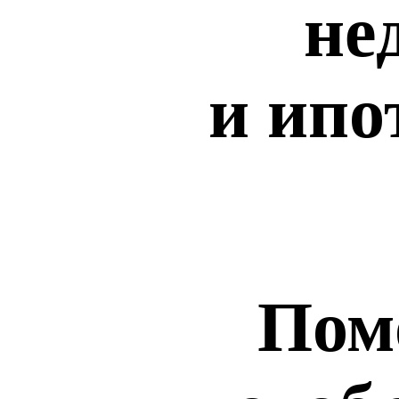
не
и ипо
Пом