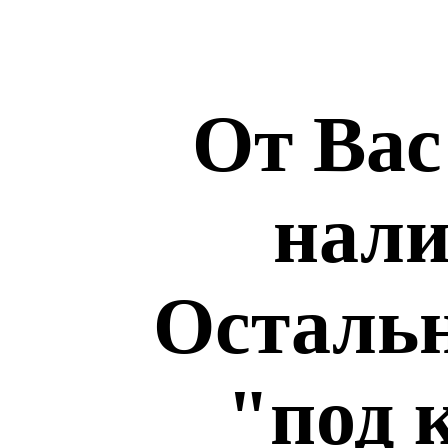
От Вас
нали
Остальн
"под 