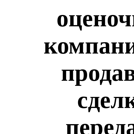
оценоч
компани
продав
сдел
перед