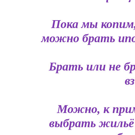
Пока мы копим
можно брать ипот
Брать или не б
в
Можно, к прим
выбрать жильё