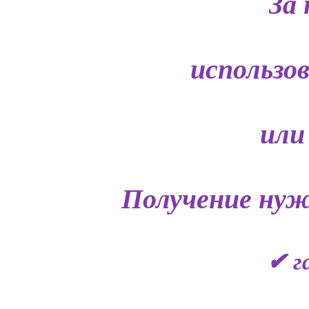
За 
использо
или
Получение нуж
✔ г