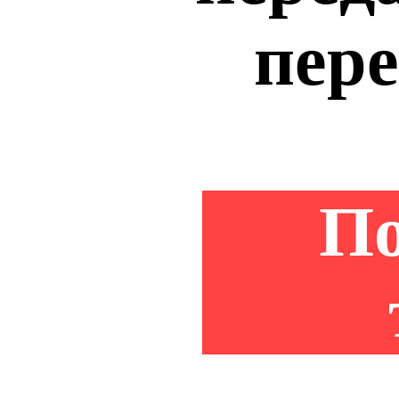
пере
По