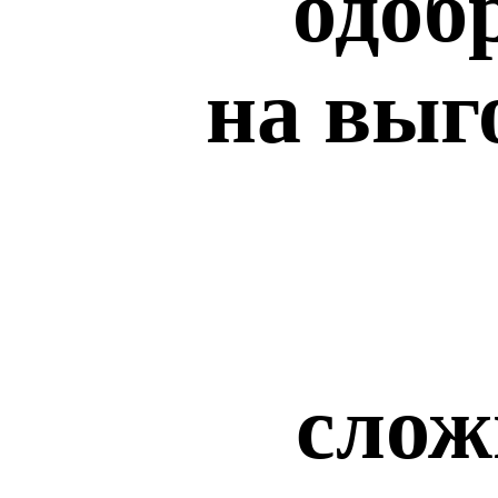
одоб
на выг
слож