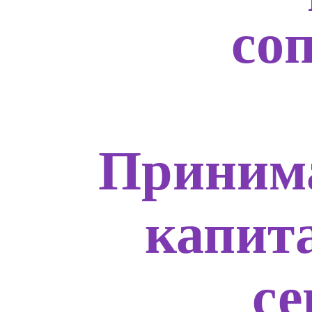
со
Приним
капит
с