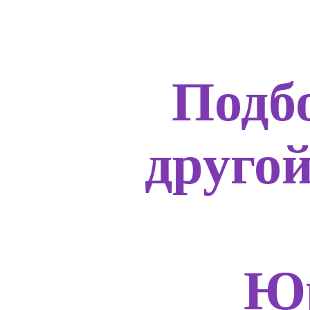
Подб
друго
Юр