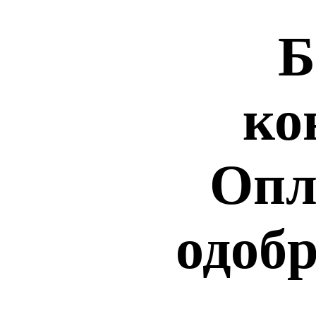
Б
ко
Опл
одобр