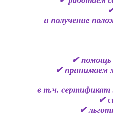
✔ работаем с
✔
и получение поло
✔ помощь 
✔ принимаем 
в т.ч. сертификат 
✔ с
✔ льгот