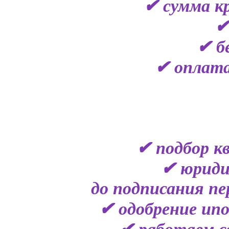
✔ сумма кр
✔
✔ б
✔ оплата
✔ подбор к
✔ юриди
до подписания пе
✔ одобрение ипо