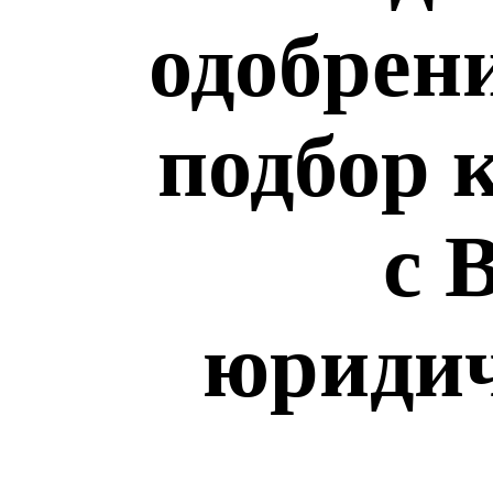
одобрен
подбор 
с 
юридич