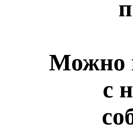
п
Можно 
с 
со