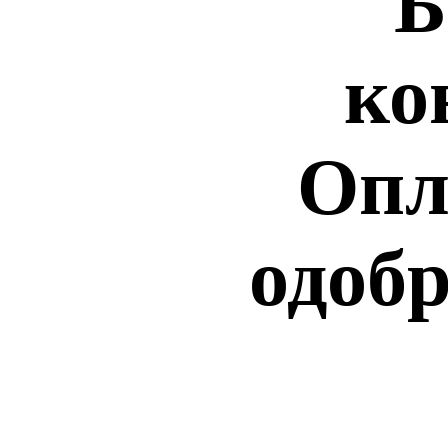
Б
ко
Опл
одобр