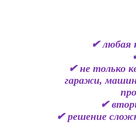
✔ любая 
✔ не только к
гаражи, машин
пр
✔ втор
✔ решение сложн