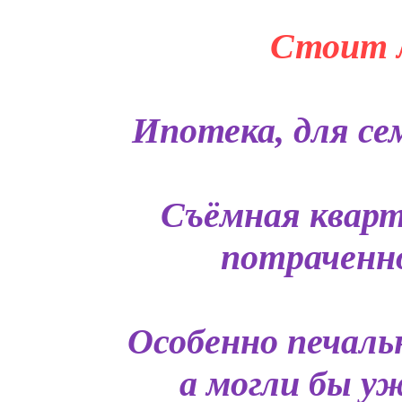
Стоит л
Ипотека, для сем
Съёмная кварт
потраченно
Особенно печаль
а могли бы у