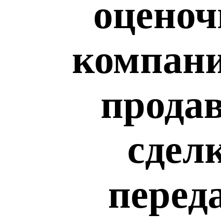
оценоч
компани
продав
сдел
перед