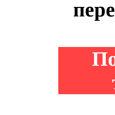
пере
По