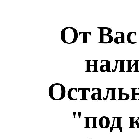
От Вас
нали
Остальн
"под 