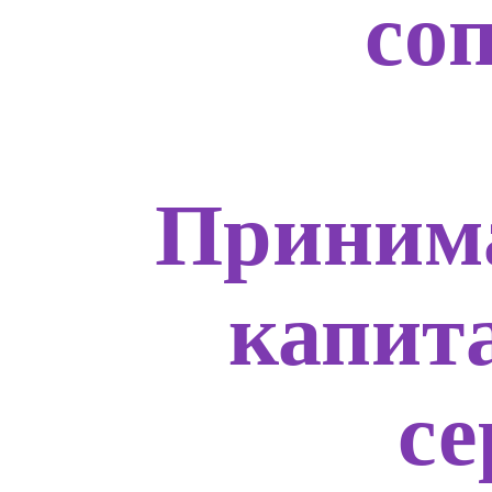
со
Приним
капит
с