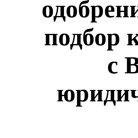
одобрен
подбор 
с 
юридич