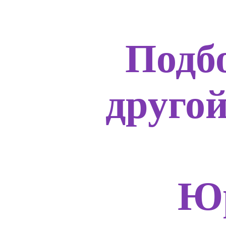
Подб
друго
Юр