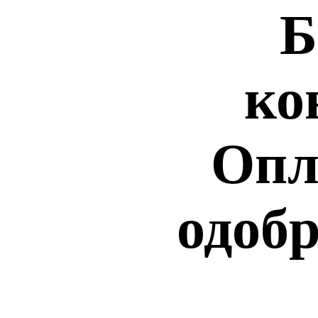
Б
ко
Опл
одобр