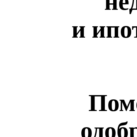
не
и ипо
Пом
одоб