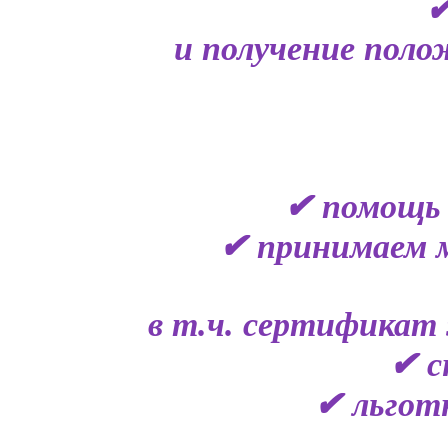
✔
и получение поло
✔ помощь 
✔ принимаем 
в т.ч. сертификат 
✔ с
✔ льгот