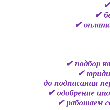
✔
✔ б
✔ оплата
✔ подбор к
✔ юриди
до подписания пе
✔ одобрение ипо
✔ работаем с