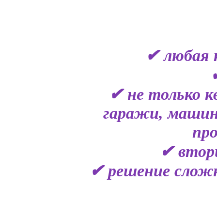
✔ любая 
✔ не только к
гаражи, машин
пр
✔ втор
✔ решение сложн