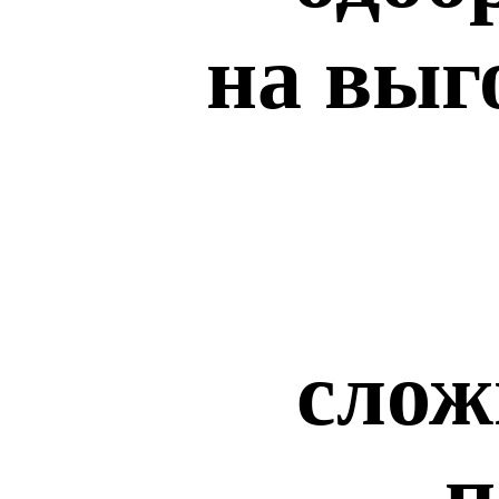
на выг
слож
п