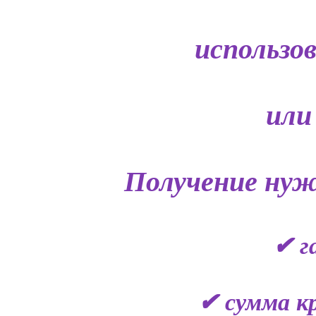
использо
или
Получение нуж
✔ г
✔ сумма кр