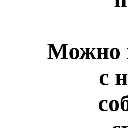
Можно 
с 
со