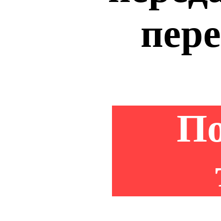
пере
По