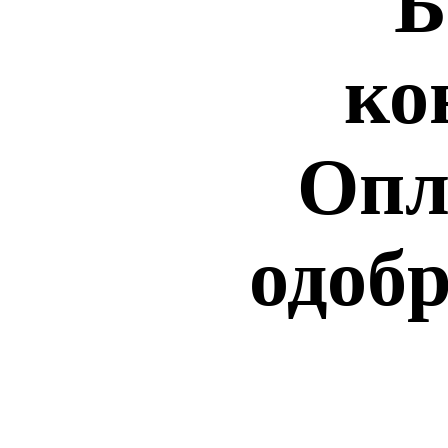
Б
ко
Опл
одобр