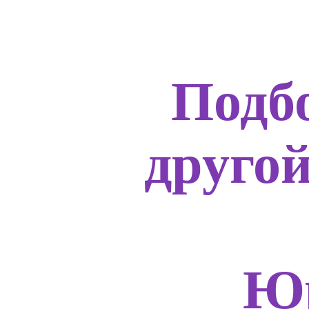
Подб
друго
Юр