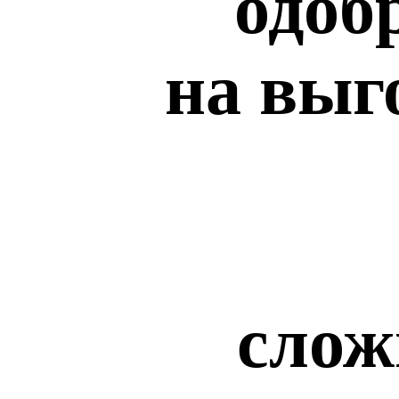
одоб
на выг
слож