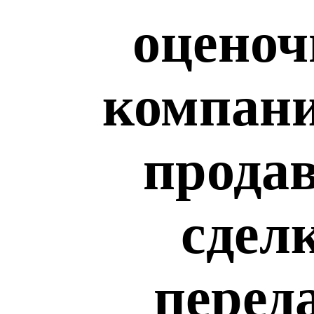
оценоч
компани
продав
сдел
перед