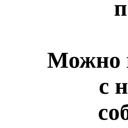
п
Можно 
с 
со