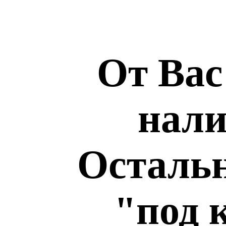
От Вас
нали
Остальн
"под 