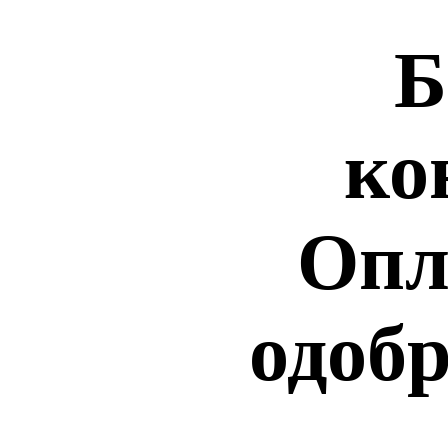
Б
ко
Опл
одобр