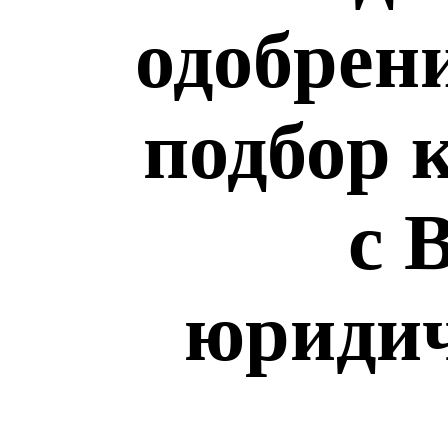
одобрен
подбор 
с 
юридич