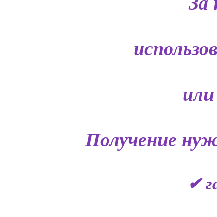
За 
использо
или
Получение нуж
✔ г