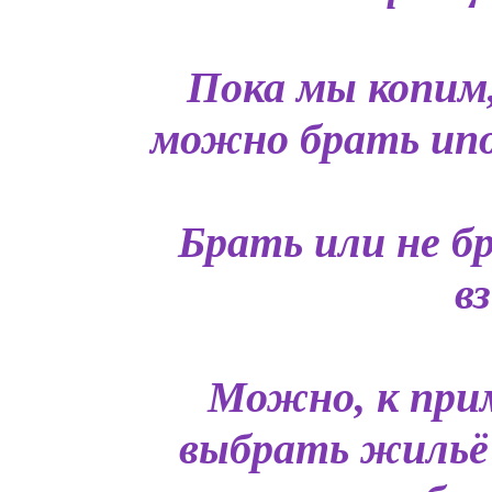
Пока мы копим
можно брать ипот
Брать или не б
в
Можно, к прим
выбрать жильё