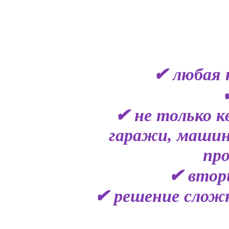
✔ любая 
✔ не только к
гаражи, машин
пр
✔ втор
✔ решение сложн