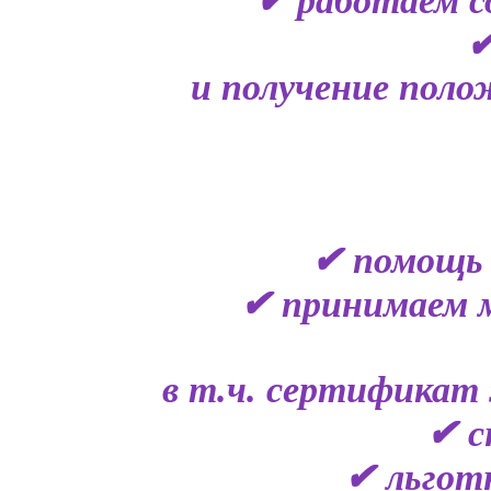
✔ работаем с
✔
и получение поло
✔ помощь 
✔ принимаем 
в т.ч. сертификат 
✔ с
✔ льгот