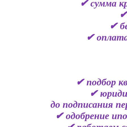
✔ сумма кр
✔
✔ б
✔ оплата
✔ подбор к
✔ юриди
до подписания пе
✔ одобрение ипо