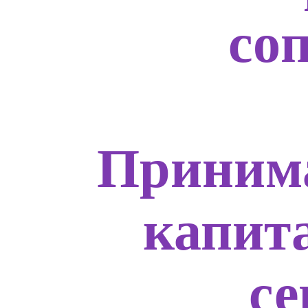
со
Приним
капит
с