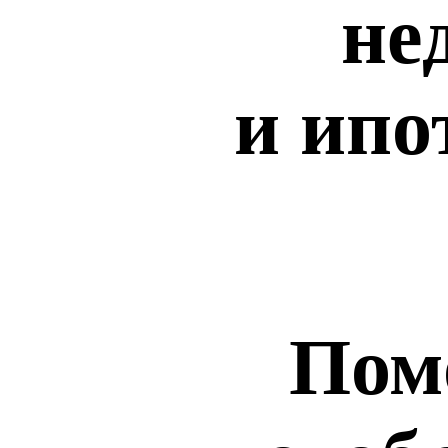
не
и ипо
Пом