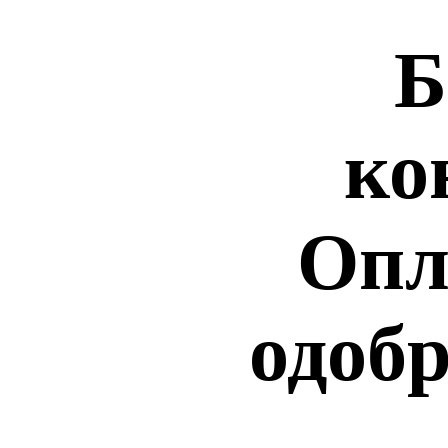
Б
ко
Опл
одобр