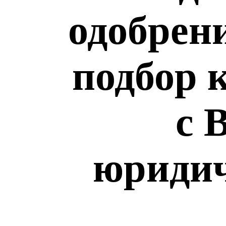
одобрен
подбор 
с 
юридич