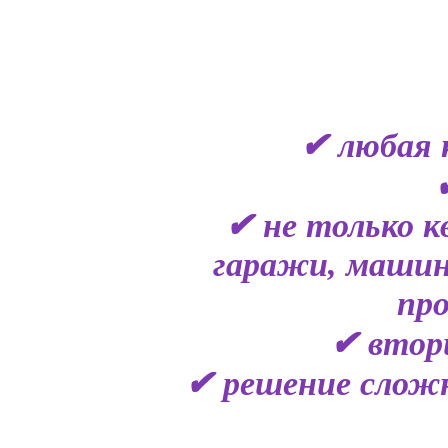
✔ любая 
✔ не только к
гаражи, машин
пр
✔ втор
✔ решение сложн