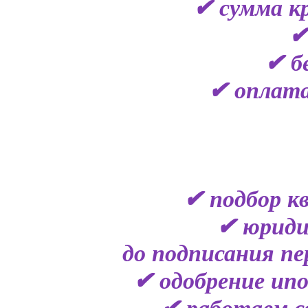
✔ сумма кр
✔
✔ б
✔ оплата
✔ подбор к
✔ юриди
до подписания пе
✔ одобрение ипо