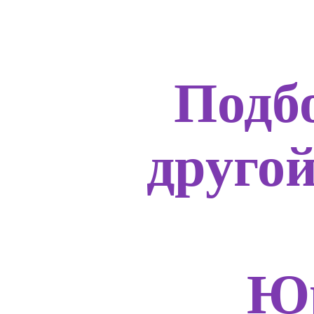
Подб
друго
Юр