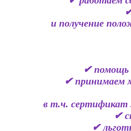
✔ работаем с
✔
и получение поло
✔ помощь 
✔ принимаем 
в т.ч. сертификат 
✔ с
✔ льгот