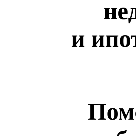
не
и ипо
Пом