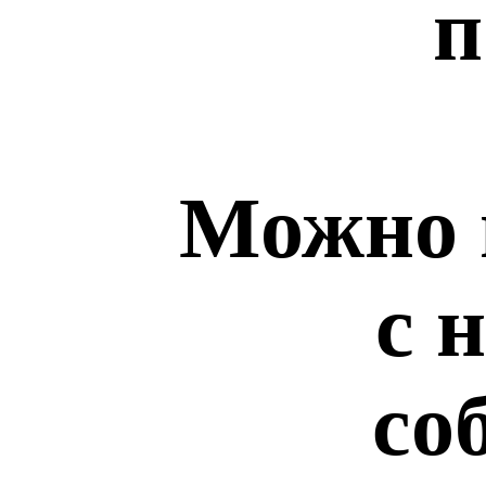
п
Можно 
с 
со