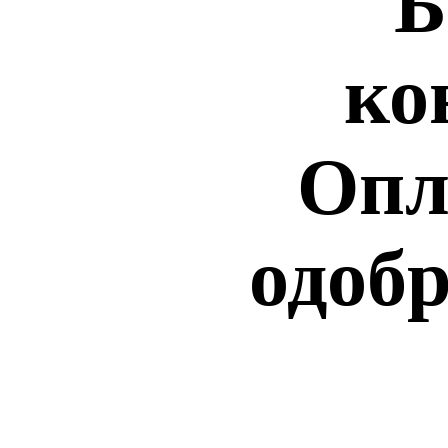
Б
ко
Опл
одобр