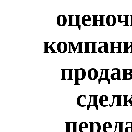
оценоч
компани
продав
сдел
перед