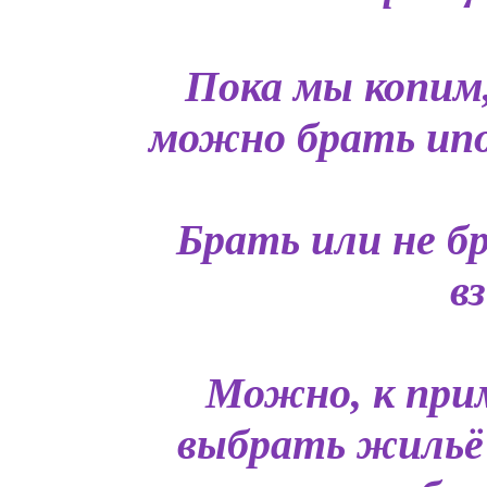
Пока мы копим
можно брать ипот
Брать или не б
в
Можно, к прим
выбрать жильё