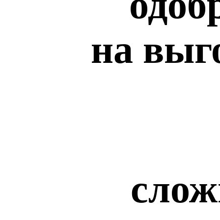
одоб
на выг
слож