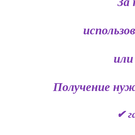
За 
использо
или
Получение нуж
✔ г