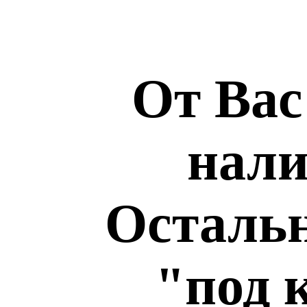
От Вас
нали
Остальн
"под 