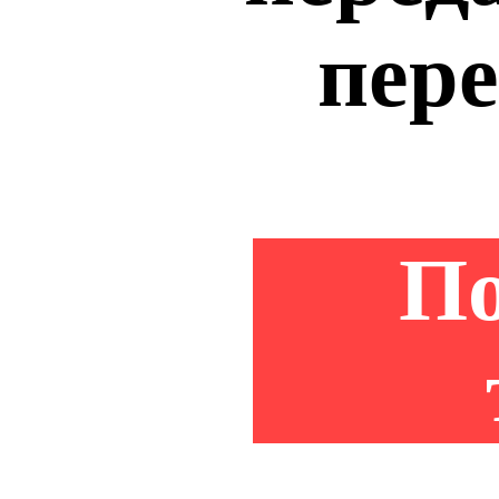
пере
По