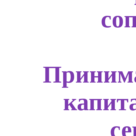
со
Приним
капит
с