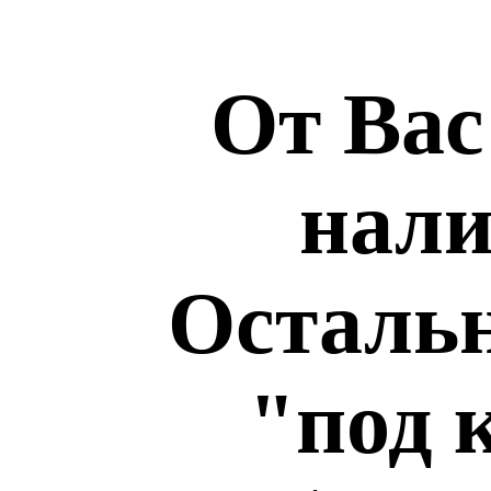
От Вас
нали
Остальн
"под 