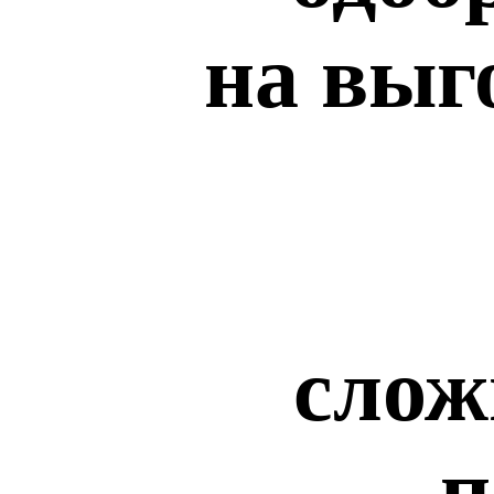
на выг
слож
п