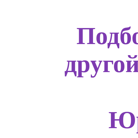
Подб
друго
Юр