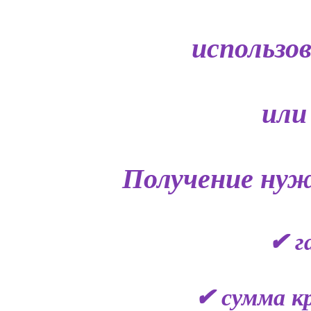
использо
или
Получение нуж
✔ г
✔ сумма кр