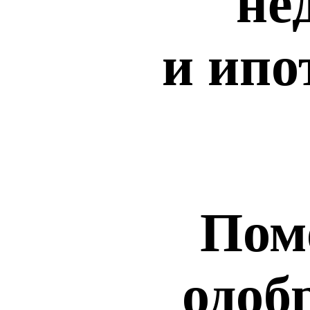
не
и ипо
Пом
одоб