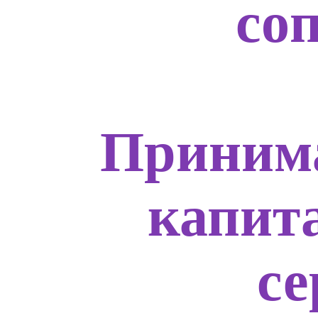
со
Приним
капит
с