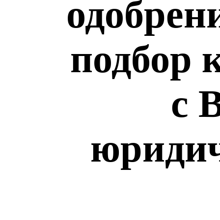
одобрен
подбор 
с 
юридич