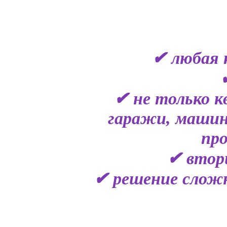
✔ любая 
✔ не только к
гаражи, машин
пр
✔ втор
✔ решение сложн