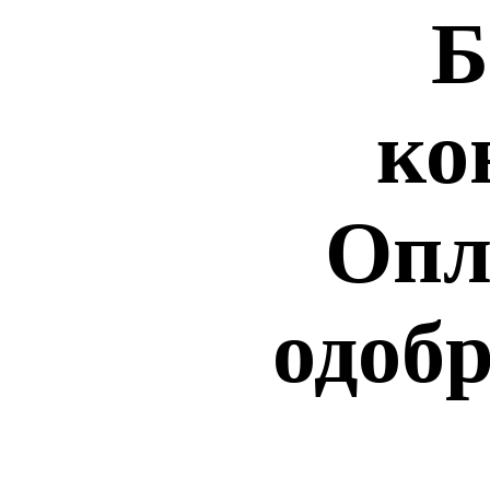
Б
ко
Опл
одобр