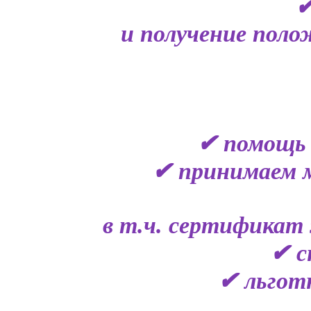
✔
и получение поло
✔ помощь 
✔ принимаем 
в т.ч. сертификат 
✔ с
✔ льгот