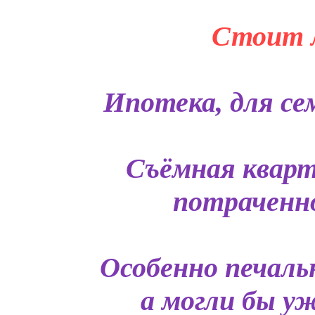
Стоит л
Ипотека, для сем
Съёмная кварт
потраченно
Особенно печаль
а могли бы у