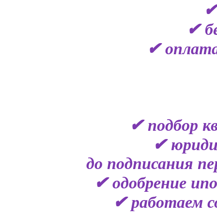
✔
✔ б
✔ оплата
✔ подбор к
✔ юриди
до подписания пе
✔ одобрение ипо
✔ работаем с