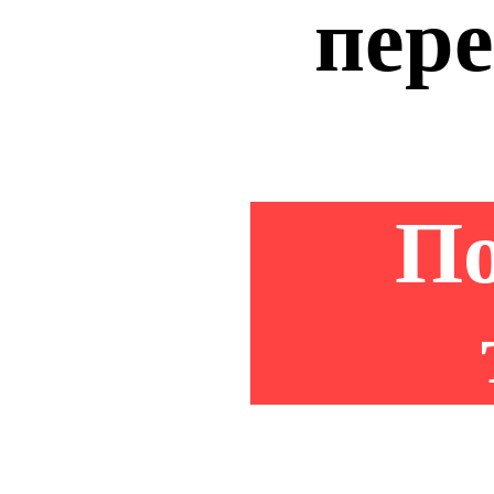
пере
По