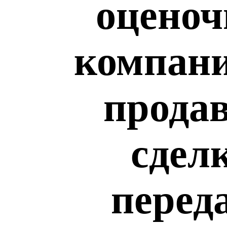
оценоч
компани
продав
сдел
перед