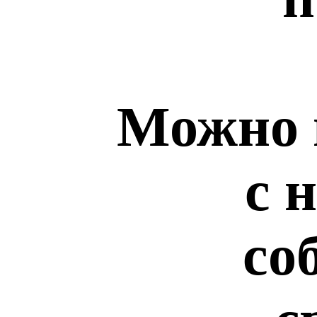
Можно 
с 
со