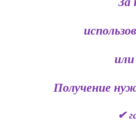
За 
использо
или
Получение нуж
✔ г