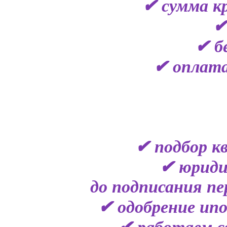
✔ сумма кр
✔
✔ б
✔ оплата
✔ подбор к
✔ юриди
до подписания пе
✔ одобрение ипо