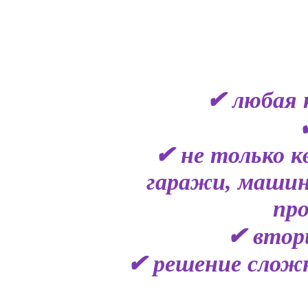
✔ любая 
✔ не только к
гаражи, машин
пр
✔ втор
✔ решение сложн