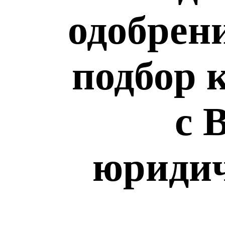
одобрен
подбор 
с 
юридич