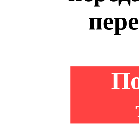
пере
По