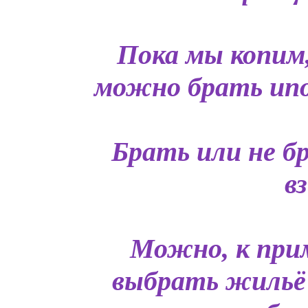
Пока мы копим
можно брать ипот
Брать или не б
в
Можно, к прим
выбрать жильё