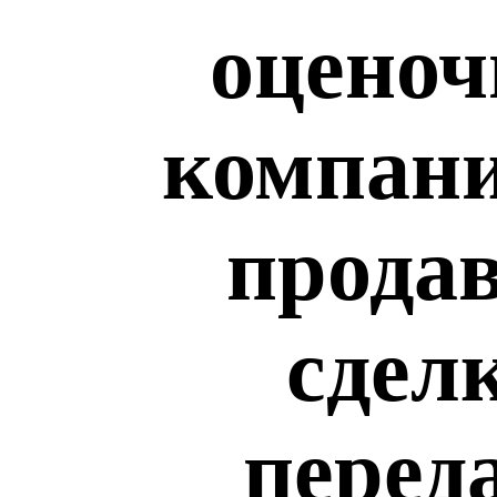
оценоч
компани
продав
сдел
перед