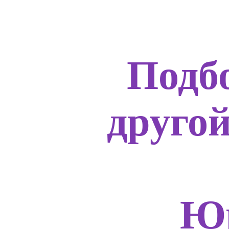
Подб
друго
Юр