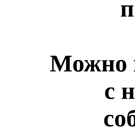
п
Можно 
с 
со