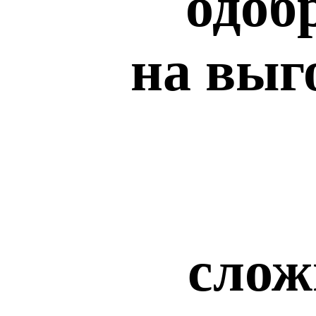
одоб
на выг
слож