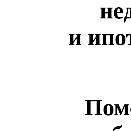
не
и ипо
Пом