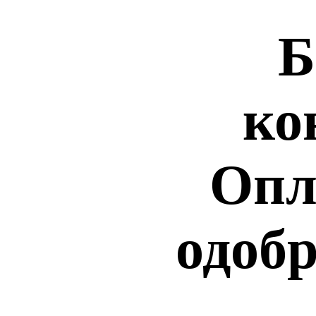
Б
ко
Опл
одобр