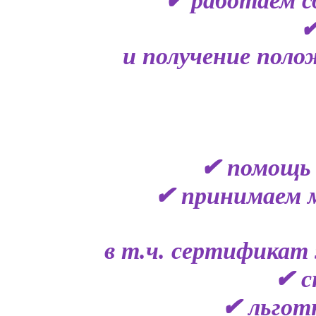
✔ работаем с
✔
и получение поло
✔ помощь 
✔ принимаем 
в т.ч. сертификат 
✔ с
✔ льгот