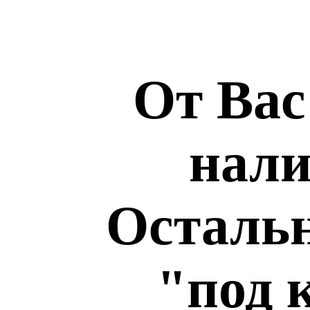
От Вас
нали
Остальн
"под 