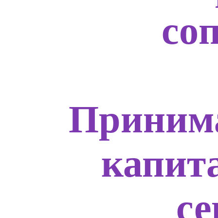
со
Приним
капит
с