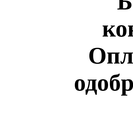
Б
ко
Опл
одобр