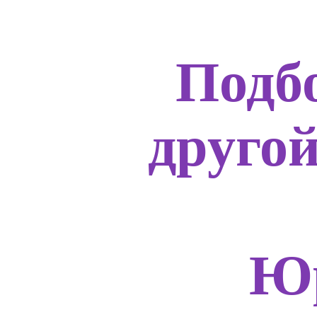
Подб
друго
Юр