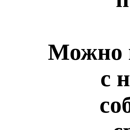
Можно 
с 
со