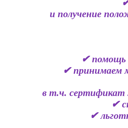
✔
и получение поло
✔ помощь 
✔ принимаем 
в т.ч. сертификат 
✔ с
✔ льгот