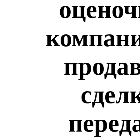
оценоч
компани
продав
сдел
перед