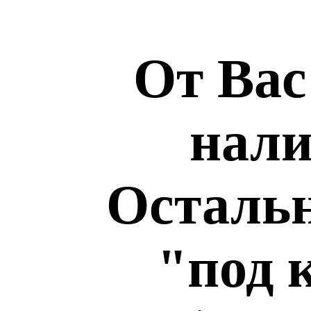
От Вас
нали
Остальн
"под 