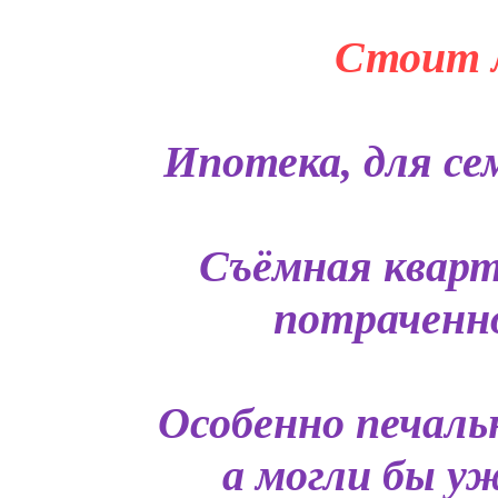
Стоит л
Ипотека, для сем
Съёмная кварт
потраченно
Особенно печаль
а могли бы у