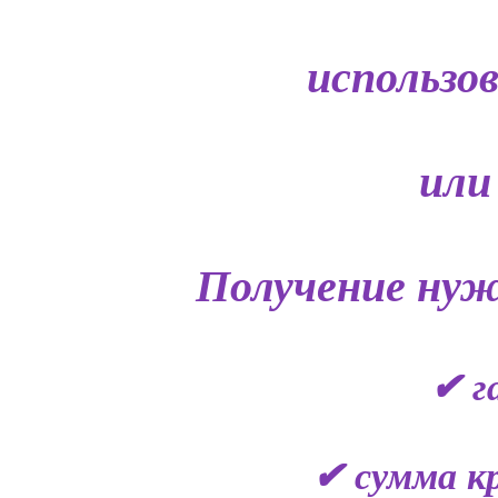
использо
или
Получение нуж
✔ г
✔ сумма кр