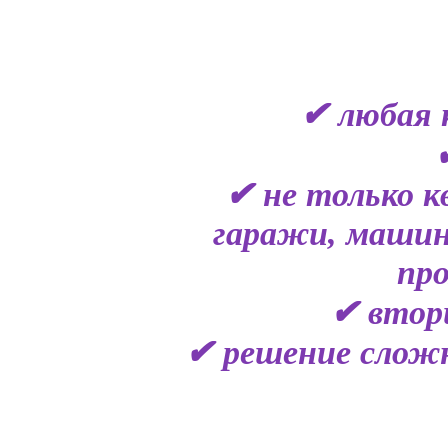
✔ любая 
✔ не только к
гаражи, машин
пр
✔ втор
✔ решение сложн