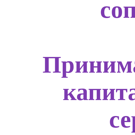
со
Приним
капит
с