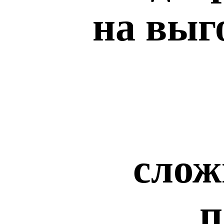
на выг
слож
п