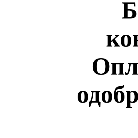
Б
ко
Опл
одобр