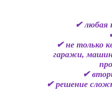
✔ любая 
✔ не только к
гаражи, машин
пр
✔ втор
✔ решение сложн