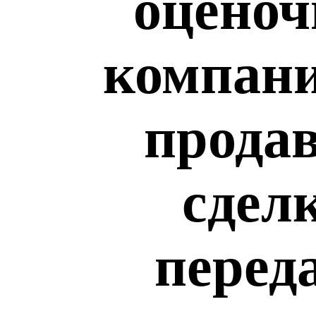
оценоч
компани
продав
сдел
перед