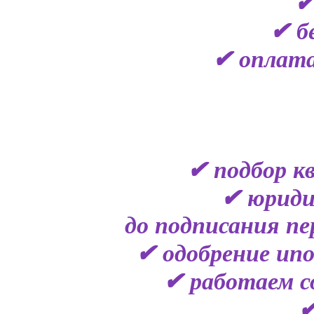
✔
✔ б
✔ оплата
✔ подбор к
✔ юриди
до подписания пе
✔ одобрение ипо
✔ работаем с
✔