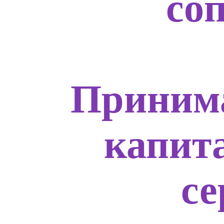
со
Приним
капит
с