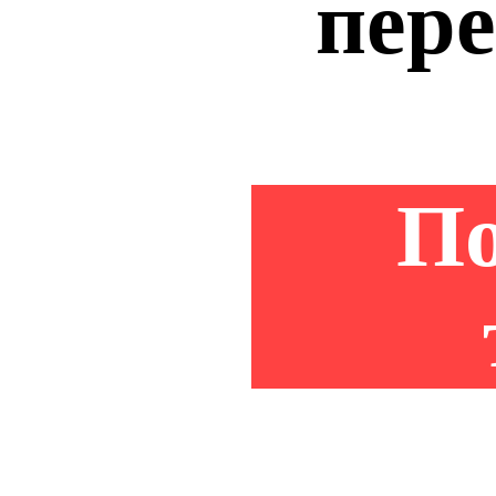
пере
По