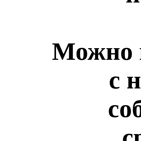
Можно 
с 
со
с