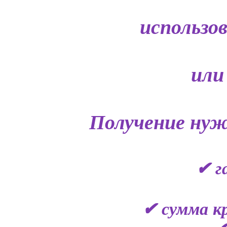
использо
или
Получение нуж
✔ г
✔ сумма кр