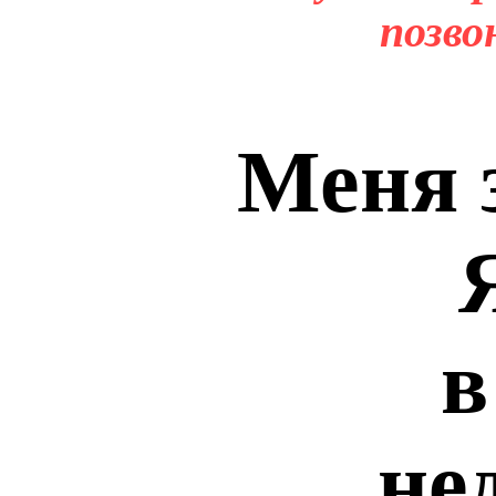
позво
Меня 
в
не