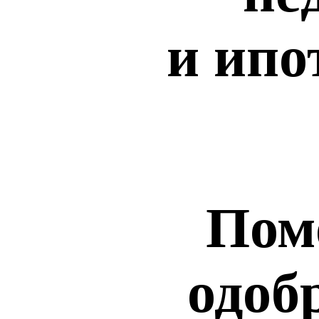
и ипо
Пом
одоб