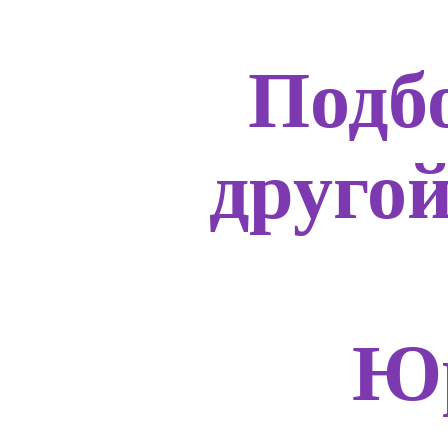
Подб
друго
Юр