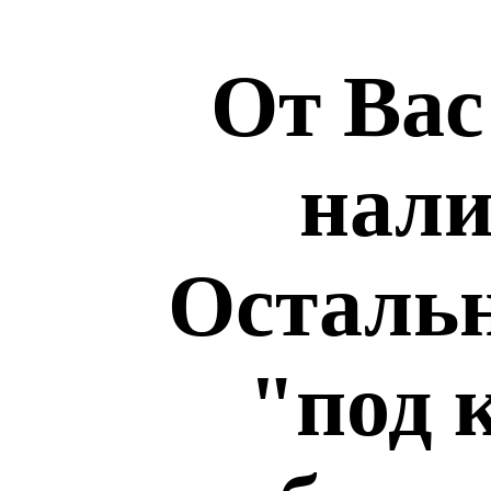
От Вас
нали
Остальн
"под 