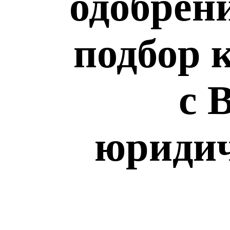
одобрен
подбор 
с 
юридич