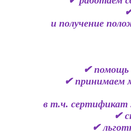
✔ работаем с
✔
и получение поло
✔ помощь 
✔ принимаем 
в т.ч. сертификат 
✔ с
✔ льгот