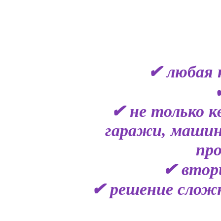
✔ любая 
✔ не только к
гаражи, машин
пр
✔ втор
✔ решение сложн