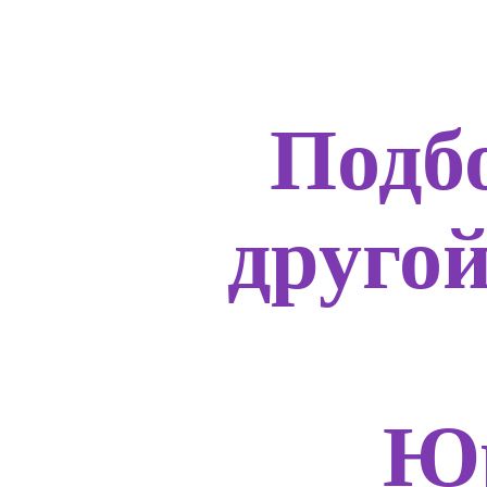
Подб
друго
Юр