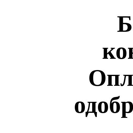
Б
ко
Опл
одобр