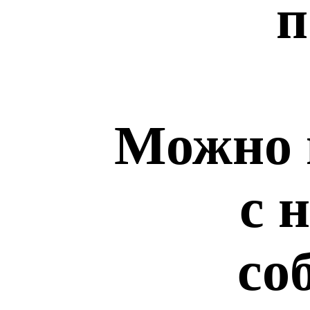
п
Можно 
с 
со