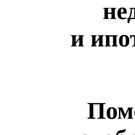
не
и ипо
Пом