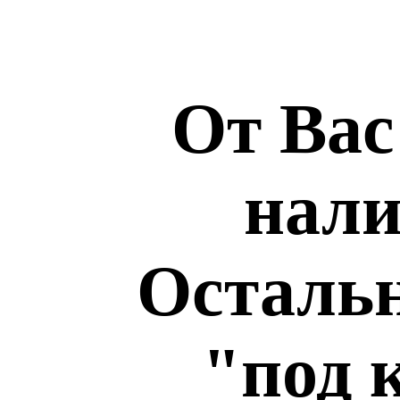
От Вас
нали
Остальн
"под 