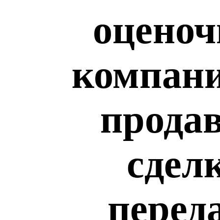
оценоч
компани
продав
сдел
перед