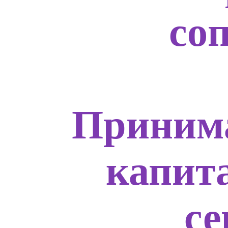
со
Приним
капит
с