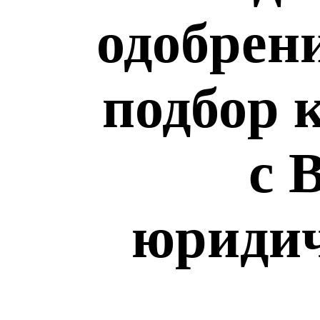
одобрен
подбор 
с 
юридич