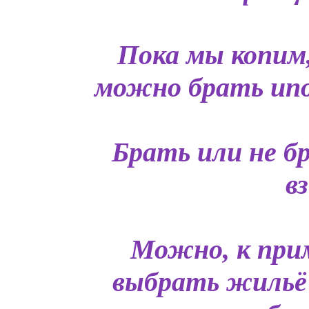
Пока мы копим
можно брать ипот
Брать или не б
в
Можно, к прим
выбрать жильё