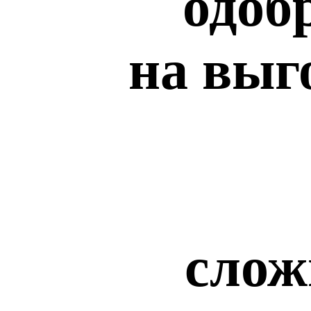
одоб
на выг
слож