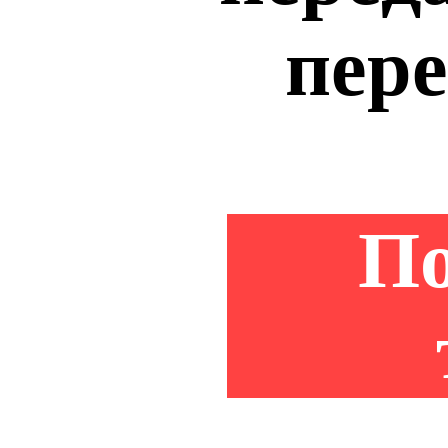
пере
По