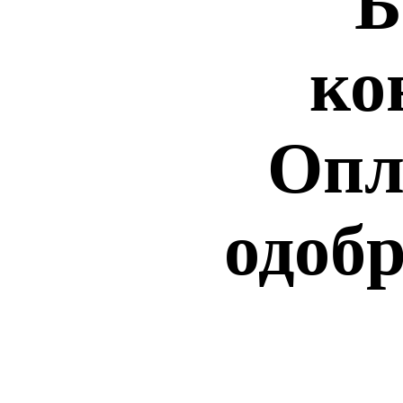
Б
ко
Опл
одобр