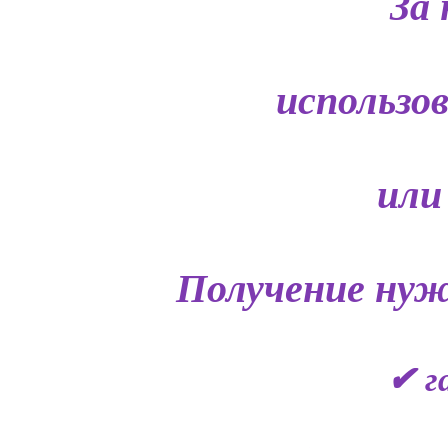
За 
использо
или
Получение нуж
✔ г