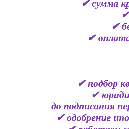
✔ сумма кр
✔
✔ б
✔ оплата
✔ подбор к
✔ юриди
до подписания пе
✔ одобрение ипо