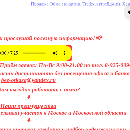
Продажа
Обмен квартир. Trade-in (трейд-ин)
Хер
прослушай полезную информацию!📢
риём заявок: Пн-Вс 9:00-21:00 по тел. 8-925-009
ласти дистанционно без посещения офиса и банк
bez-otkaza@yandex.ru
Вам выгодно работать с нами?
⬇️
Наши преимущества
мельный участок в Москве и Московской области
⬇️
рение ипотеки, кредита и подбор недвижимости