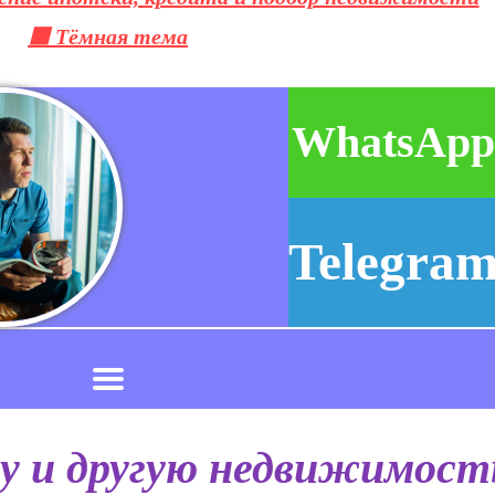
⬛ Тёмная тема
WhatsAp
Telegra
у и другую недвижимост