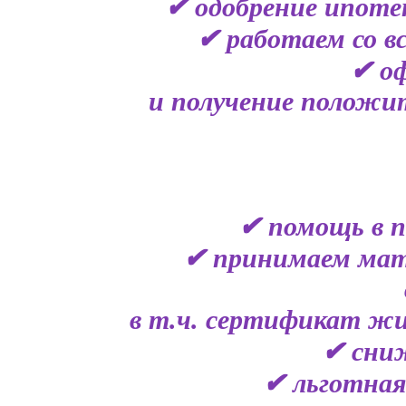
✔ одобрение ипоте
✔ работаем со в
✔ о
и получение положит
✔ помощь в п
✔ принимаем мат
в т.ч. сертификат жи
✔ сниж
✔ льготная