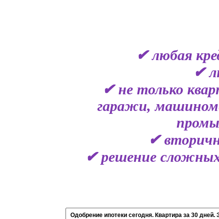
✔ любая кре
✔ л
✔ не только ква
гаражи, машиноме
промы
✔ вторичн
✔ решение сложных