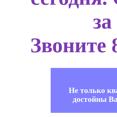
за
Звоните 
Не только к
достойны В