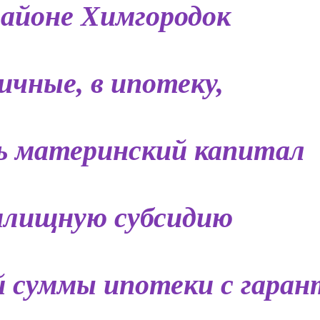
айоне Химгородок
ичные, в ипотеку,
ь материнский капитал
лищную субсидию
 суммы ипотеки с гаран