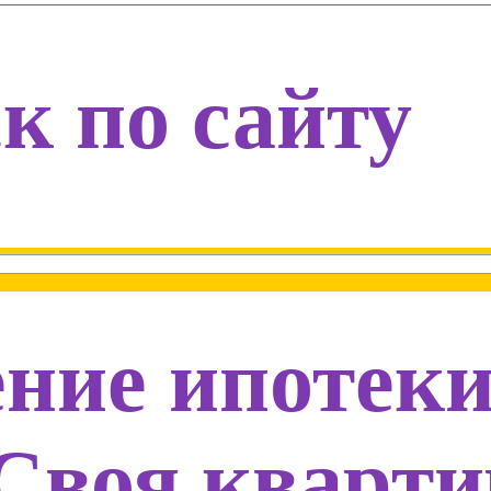
к по сайту
ние ипотек
 Своя кварт