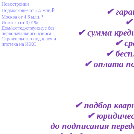
Новостройки
✔ гара
Подмосковье от 2,5 млн.₽
Москва от 4,6 млн.₽
✔ 
Ипотека от 0,01%
Дом/коттедж/таунхаус без
✔ сумма кред
первоначального взноса
Строительство под ключ и
✔ ср
ипотека на ИЖС
✔ бесп
✔ оплата по
✔ подбор квар
✔ юридичес
до подписания пере