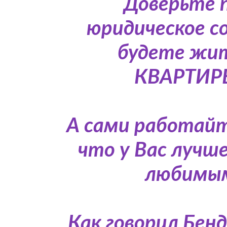
Доверьте п
юридическое с
будете жи
КВАРТИРЕ,
А сами работайт
что у Вас лучш
любимым
Как говорил Бен