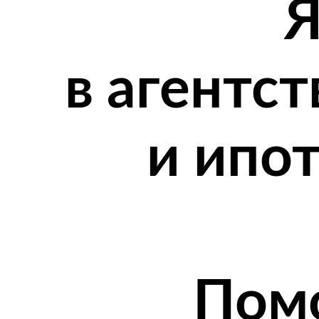
Я
в агентс
и ипо
Помо