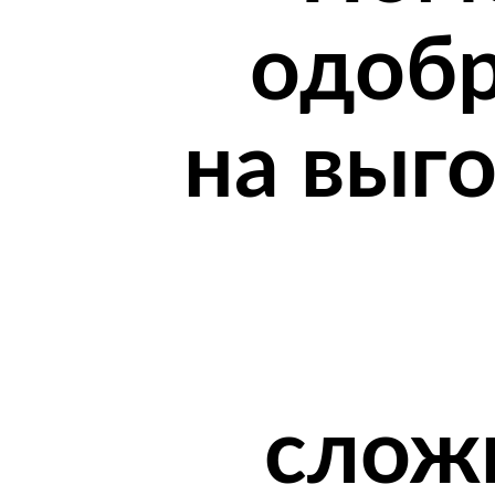
одобр
на выг
слож