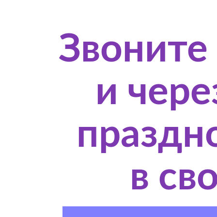
Звоните
и чере
праздн
в св