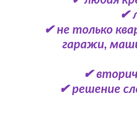
✔ любая кр
✔ 
✔ не только ква
гаражи, маш
✔ вторич
✔ решение сл