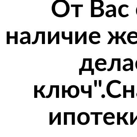
От Вас 
наличие же
дела
ключ".Сн
ипотек