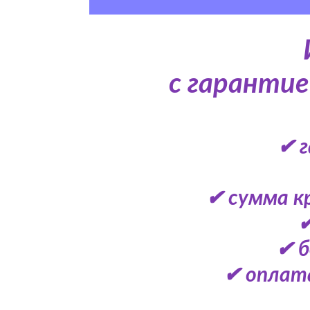
с гаранти
✔ г
✔ сумма к
✔
✔ б
✔ оплат