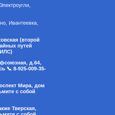
Электроугли,
но, Ивантеевка,
ховская (второй
вайных путей
НИЛС)
фсоюзная, д.64,
 📞 8-925-009-35-
роспект Мира, дом
зьмите с собой
акже Тверская,
зьмите с собой