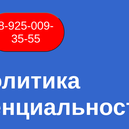
8-925-009-
35-55
литика
нциальнос