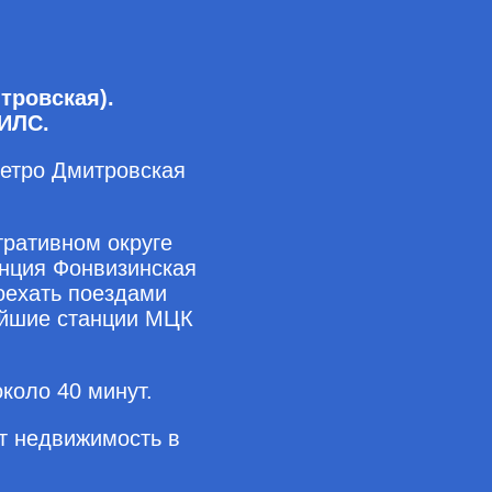
тровская).
НИЛС.
метро Дмитровская
тративном округе
анция Фонвизинская
оехать поездами
айшие станции МЦК
коло 40 минут.
т недвижимость в