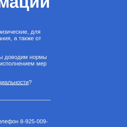
мации
изические, для
ния, а также от
мы доводим нормы
 исполнением мер
циальности
?
елефон 8-925-009-