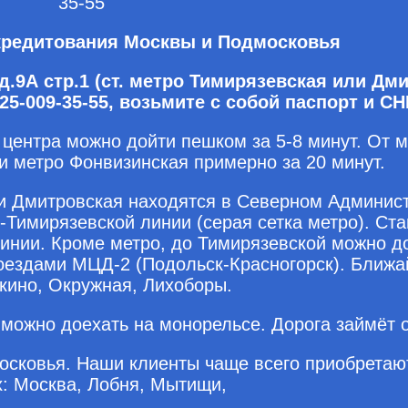
35-55
кредитования Москвы и Подмосковья
.9А стр.1 (ст. метро Тимирязевская или Дми
25-009-35-55, возьмите с собой паспорт и С
 центра можно дойти пешком за 5-8 минут. От 
ии метро Фонвизинская примерно за 20 минут.
 и Дмитровская находятся в Северном Админис
-Тимирязевской линии (серая сетка метро). Ст
инии. Кроме метро, до Тимирязевской можно д
оездами МЦД-2 (Подольск-Красногорск). Ближ
кино, Окружная, Лихоборы.
можно доехать на монорельсе. Дорога займёт о
осковья. Наши клиенты чаще всего приобретаю
х: Москва, Лобня, Мытищи,