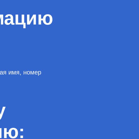
мацию
ая имя, номер
у
ию: