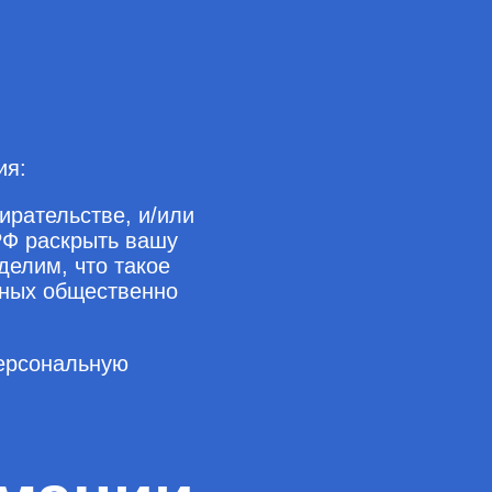
ия:
ирательстве, и/или
РФ раскрыть вашу
елим, что такое
иных общественно
персональную