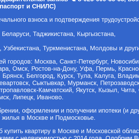
паспорт и СНИЛС)
чального взноса и подтверждения трудоустрой
 Беларуси, Таджикистана, Кыргызстана,
 Узбекистана, Туркменистана, Молдовы и други
й городов: Москва, Санкт-Петербург, Новосиби
ра, Омск, Ростов-на-Дону, Уфа, Пермь, Красно
, Брянск, Белгород, Курск, Тула, Калуга, Влади
евартовск, Сыктывкар, Мурманск, Петрозаводск
тропавловск-Камчатский, Якутск, Кызыл, Чита, 
мск, Липецк, Иваново.
рении, оформлении и получении ипотеки (и дру
 жилья в Москве и Подмосковье.
 купить квартиру в Москве и Московской облас
лками с недвижимостью с 2014 года. Одобрим 