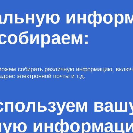
альную инфор
собираем:
ы можем собирать различную информацию, включ
адрес электронной почты и т.д.
спользуем ваш
ную информац